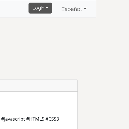
Login
Español
ls #Javascript #HTML5 #CSS3