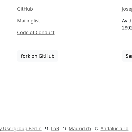
GitHub
Jose
Mailinglist
Av d
2802
Code of Conduct
fork on GitHub
Se
y Usergroup Berlin
LoR
Madrid.rb
Andalucia.rb