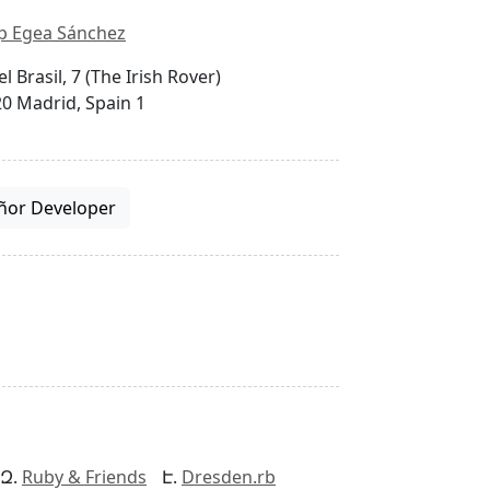
p Egea Sánchez
el Brasil, 7 (The Irish Rover)
0 Madrid, Spain 1
ñor Developer
Ruby & Friends
Dresden.rb