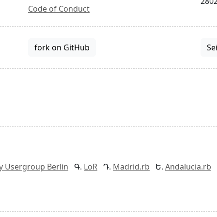
2802
Code of Conduct
fork on GitHub
Se
y Usergroup Berlin
LoR
Madrid.rb
Andalucia.rb