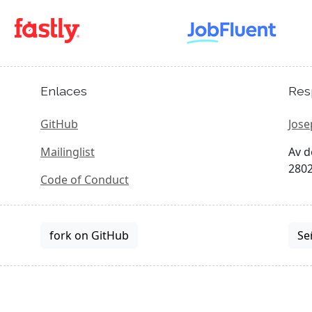
Enlaces
Res
GitHub
Jose
Mailinglist
Av d
2802
Code of Conduct
fork on GitHub
Se