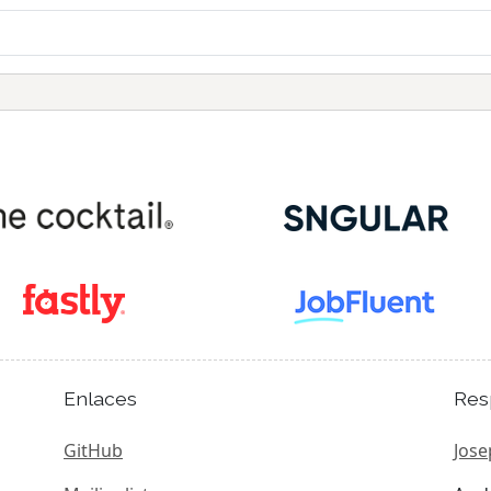
Enlaces
Res
GitHub
Jose