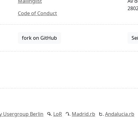
Mailinglist
Av d
2802
Code of Conduct
fork on GitHub
Se
y Usergroup Berlin
LoR
Madrid.rb
Andalucia.rb