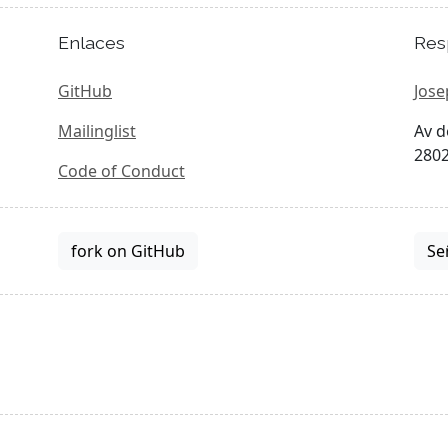
Enlaces
Res
GitHub
Jose
Mailinglist
Av d
2802
Code of Conduct
fork on GitHub
Se