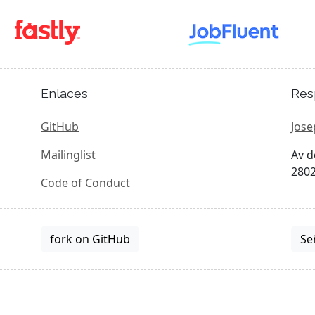
Enlaces
Res
GitHub
Jose
Mailinglist
Av d
2802
Code of Conduct
fork on GitHub
Se