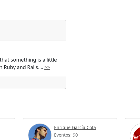
hat something is a little
n Ruby and Rails.
...
>>
Enrique García Cota
Eventos: 90