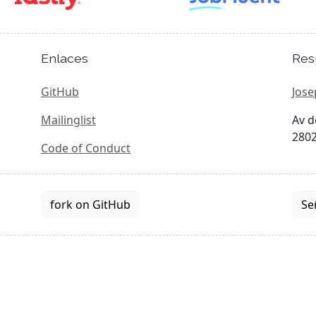
Enlaces
Res
GitHub
Jose
Mailinglist
Av d
2802
Code of Conduct
fork on GitHub
Se