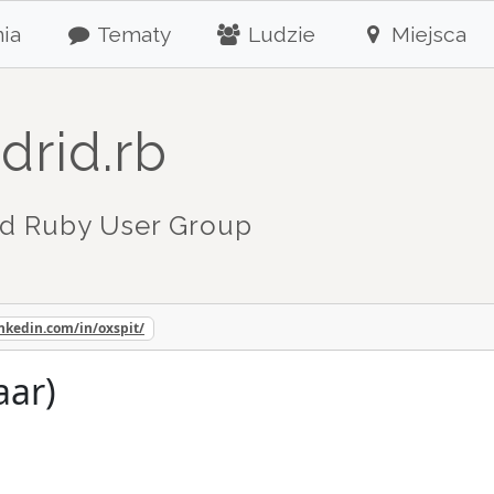
ia
Tematy
Ludzie
Miejsca
drid.rb
d Ruby User Group
nkedin.com/in/oxspit/
aar)