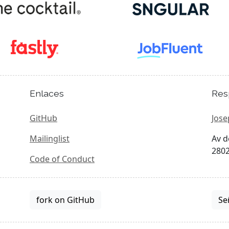
Enlaces
Res
GitHub
Jose
Mailinglist
Av d
2802
Code of Conduct
fork on GitHub
Se