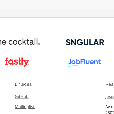
Enlaces
Res
GitHub
Jose
Mailinglist
Av d
2802